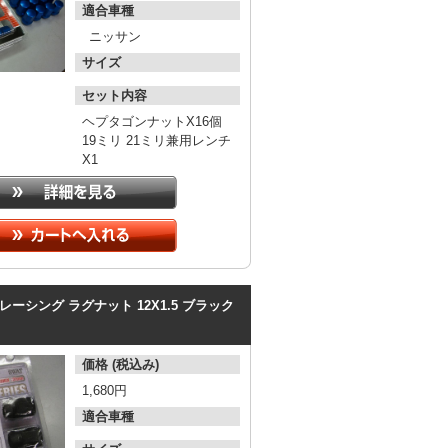
適合車種
ニッサン
サイズ
セット内容
ヘプタゴンナットX16個
19ミリ 21ミリ兼用レンチ
X1
レーシング
ラグナット
12X1.5
ブラック
価格 (税込み)
1,680円
適合車種