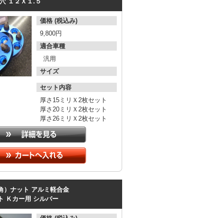
穴
１２Ｘ１.５
価格 (税込み)
9,800円
適合車種
汎用
サイズ
セット内容
厚さ15ミリＸ2枚セット
厚さ20ミリＸ2枚セット
厚さ26ミリＸ2枚セット
角）ナット
アルミ軽合金
ト
Ｋカー用
シルバー