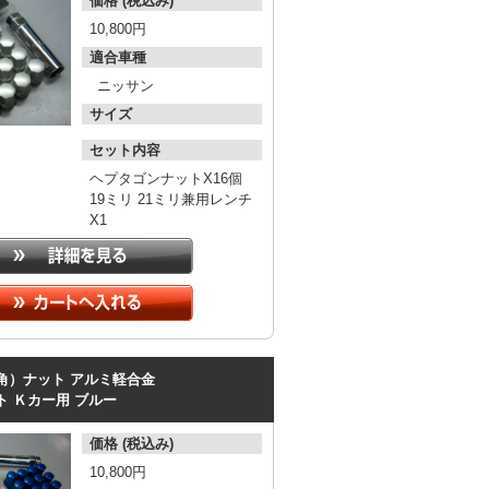
価格 (税込み)
10,800円
適合車種
ニッサン
サイズ
セット内容
ヘプタゴンナットX16個
19ミリ 21ミリ兼用レンチ
X1
角）ナット
アルミ軽合金
ト
Ｋカー用
ブルー
価格 (税込み)
10,800円