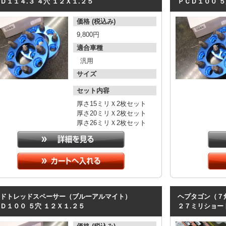
Ｄ１１４.３
４穴
１２Ｘ１.２５
ＰＣＤ１００
５
価格 (税込み)
9,800円
適合車種
汎用
サイズ
セット内容
厚さ15ミリＸ2枚セット
厚さ20ミリＸ2枚セット
厚さ26ミリＸ2枚セット
ドトレッドスペーサー（ブルーアルマイト）
ヘプタゴン（７
Ｄ１００
５穴
１２Ｘ１.２５
２７ミリショー