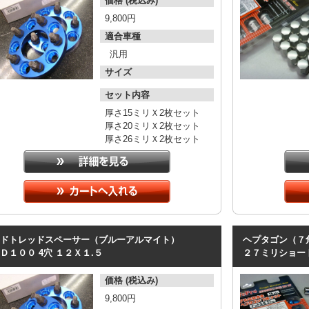
価格 (税込み)
9,800円
適合車種
汎用
サイズ
セット内容
厚さ15ミリＸ2枚セット
厚さ20ミリＸ2枚セット
厚さ26ミリＸ2枚セット
ドトレッドスペーサー（ブルーアルマイト）
ヘプタゴン（７
Ｄ１００
4穴
１２Ｘ１.５
２７ミリショー
価格 (税込み)
9,800円