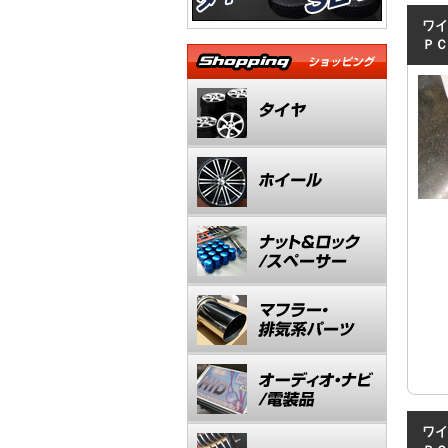
ワイ
ＰＣ
ワイ