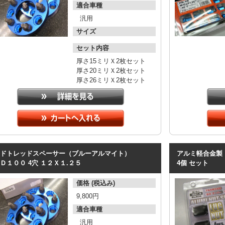
適合車種
汎用
サイズ
セット内容
厚さ15ミリＸ2枚セット
厚さ20ミリＸ2枚セット
厚さ26ミリＸ2枚セット
ドトレッドスペーサー（ブルーアルマイト）
アルミ軽合金製
Ｄ１００
4穴
１２Ｘ１.２５
4個
セット
価格 (税込み)
9,800円
適合車種
汎用