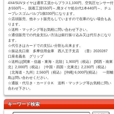
4X4/SUVタイヤは通常工賃からプラス1,100円、空気圧センサー付
き550円～、脱着工賃550円～,廃タイヤ処分代1本440円～、チュ
ーブレスゴムバルブ1個330円になります。
☆店頭販売、他ネット販売もしていますので在庫のない場合もあ
ります。
☆送料・マッチング等お気軽に問い合わせ下さい。
☆通信販売での代金支払い方法は銀行振り込み又は代引きになり
ます。
☆代引きはカードでの支払い分割も出来ます。
☆振込先口座 多摩信用金庫 西八王子支店 （普）2020287
口座名義名 グリップ
☆送料は[関東・信越・東海・北陸］1,900円（税込） [関西・南東
北］2,000円（税込）［中国・四国・北東北］2,230円（税込）
［北海道・九州］2,560円（税込） [沖縄] 6,000円(税込） 一部離
島は問い合わせください。
☆通販・代引き・カードＯＫ 送料・マッチング等お気軽に問い
合わせ下さい。
キーワード検索