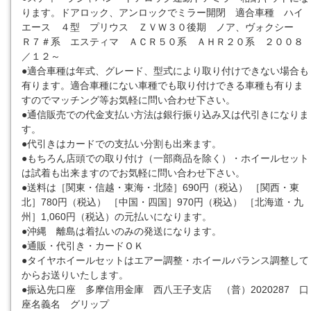
ります。ドアロック、アンロックでミラー開閉 適合車種 ハイ
エース ４型 プリウス ＺＶＷ３０後期 ノア、ヴォクシー
Ｒ７＃系 エスティマ ＡＣＲ５０系 ＡＨＲ２０系 ２００８
／１２～
●適合車種は年式、グレード、型式により取り付けできない場合も
有ります。適合車種にない車種でも取り付けできる車種も有りま
すのでマッチング等お気軽に問い合わせ下さい。
●通信販売での代金支払い方法は銀行振り込み又は代引きになりま
す。
●代引きはカードでの支払い分割も出来ます。
●もちろん店頭での取り付け（一部商品を除く）・ホイールセット
は試着も出来ますのでお気軽に問い合わせ下さい。
●送料は［関東・信越・東海・北陸］690円（税込） ［関西・東
北］780円（税込） ［中国・四国］970円（税込） ［北海道・九
州］1,060円（税込）の元払いになります。
●沖縄 離島は着払いのみの発送になります。
●通販・代引き・カードＯＫ
●タイヤホイールセットはエアー調整・ホイールバランス調整して
からお送りいたします。
●振込先口座 多摩信用金庫 西八王子支店 （普）2020287 口
座名義名 グリップ