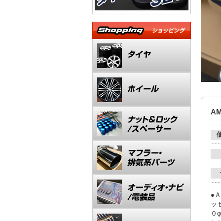
A
●
ッ
０