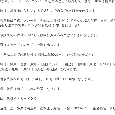
ります。） ノーマルバンパー車を基本として設定しています。画像は他車参
在庫は工場在庫になりますので納品まで通常で5日前後かかります。
適合車種は年式、グレード、型式により取り付けできない場合も有ります。適
も有りますのでマッチング等お気軽に問い合わせ下さい。
通信販売での代金支払い方法は銀行振り込み又は代引きになります。
代引きはカードでの支払い分割も出来ます。
もちろん店頭での取り付け 取付工賃5000円～（一部商品を除く）
送料は［関東・信越・東海・北陸］1,650円（税込） ［関西・東北］1,740円（
北海道・九州］2,020円（税込）の元払いになります。
代引き手数料10万円まで840円 10万円以上1,050円になります。
沖縄 離島は着払いのみの発送になります。
通販・代引き・カードＯＫ
振込先口座 多摩信用金庫 西八王子支店 （普）2020287 口座名義名 グ