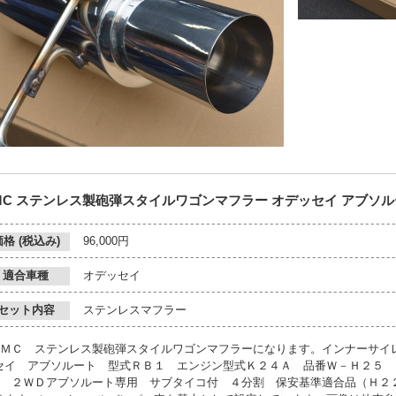
MC ステンレス製砲弾スタイルワゴンマフラー オデッセイ アブソルー
価格 (税込み)
96,000円
適合車種
オデッセイ
セット内容
ステンレスマフラー
ＡＭＣ ステンレス製砲弾スタイルワゴンマフラーになります。インナーサイ
セイ アブソルート 型式ＲＢ１ エンジン型式Ｋ２４Ａ 品番Ｗ－Ｈ２５ 
φ ２ＷＤアブソルート専用 サブタイコ付 ４分割 保安基準適合品（Ｈ２