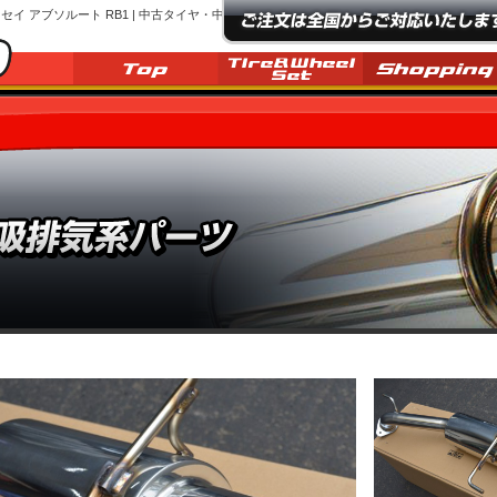
セイ アブソルート RB1 | 中古タイヤ・中古ホイールの販売/東京都八王子市【ぐりっぷ】