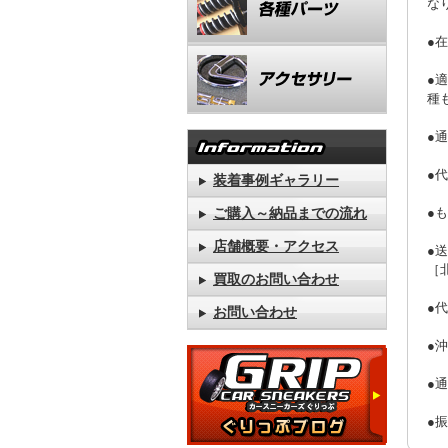
な
●
●
種
●
●
装着事例ギャラリー
ご購入～納品までの流れ
●
店舗概要・アクセス
●
［
買取のお問い合わせ
●
お問い合わせ
●
●
●